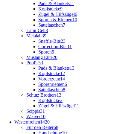
Pads & Blankets
11
Kopfstücke
9
Zügel & Hilfszügel
6
Sporen & Riemen
10
Satteltaschen
7
Lami-Cell
8
Metalab
39
Snaffle-Bits
23
Correction-Bits
11
Sporen
5
Mustang Elite
20
Pool´s
53
Pads & Blankets
13
Kopfstücke
12
Vorderzeug
14
Sporenriemen
6
Satteltaschen
8
Schutz Brothers
13
Kopfstücke
2
Zügel & Hilfszügel
11
Scippis
31
Weaver
10
Westernreiten
1420
Für den Reiter
68
Handschuhe
10