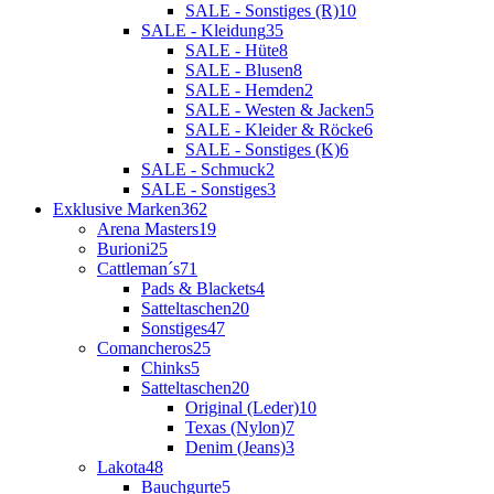
SALE - Sonstiges (R)
10
SALE - Kleidung
35
SALE - Hüte
8
SALE - Blusen
8
SALE - Hemden
2
SALE - Westen & Jacken
5
SALE - Kleider & Röcke
6
SALE - Sonstiges (K)
6
SALE - Schmuck
2
SALE - Sonstiges
3
Exklusive Marken
362
Arena Masters
19
Burioni
25
Cattleman´s
71
Pads & Blackets
4
Satteltaschen
20
Sonstiges
47
Comancheros
25
Chinks
5
Satteltaschen
20
Original (Leder)
10
Texas (Nylon)
7
Denim (Jeans)
3
Lakota
48
Bauchgurte
5