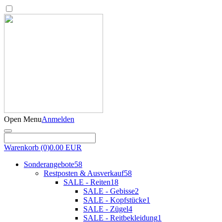
Open Menu
Anmelden
Warenkorb
(0)
0.00 EUR
Sonderangebote
58
Restposten & Ausverkauf
58
SALE - Reiten
18
SALE - Gebisse
2
SALE - Kopfstücke
1
SALE - Zügel
4
SALE - Reitbekleidung
1