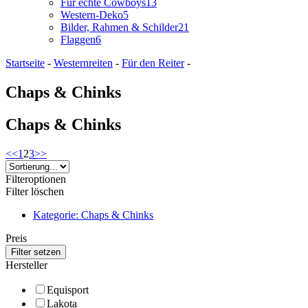
Für echte Cowboys
13
Western-Deko
5
Bilder, Rahmen & Schilder
21
Flaggen
6
Startseite
-
Westernreiten
-
Für den Reiter
-
Chaps & Chinks
Chaps & Chinks
<<
1
2
3
>>
Filteroptionen
Filter löschen
Kategorie: Chaps & Chinks
Preis
Hersteller
Equisport
Lakota