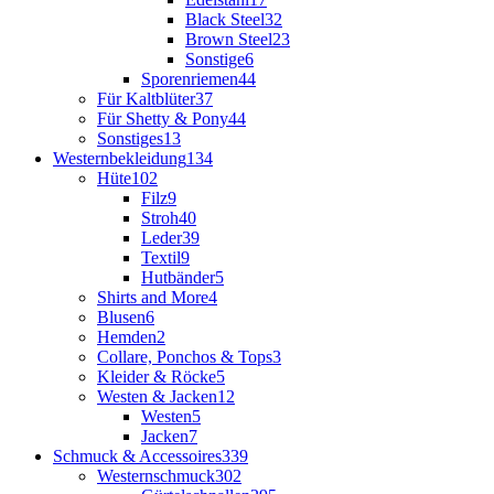
Black Steel
32
Brown Steel
23
Sonstige
6
Sporenriemen
44
Für Kaltblüter
37
Für Shetty & Pony
44
Sonstiges
13
Westernbekleidung
134
Hüte
102
Filz
9
Stroh
40
Leder
39
Textil
9
Hutbänder
5
Shirts and More
4
Blusen
6
Hemden
2
Collare, Ponchos & Tops
3
Kleider & Röcke
5
Westen & Jacken
12
Westen
5
Jacken
7
Schmuck & Accessoires
339
Westernschmuck
302