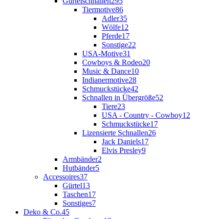
Gürtelschnallen
295
Tiermotive
86
Adler
35
Wölfe
12
Pferde
17
Sonstige
22
USA-Motive
31
Cowboys & Rodeo
20
Music & Dance
10
Indianermotive
28
Schmuckstücke
42
Schnallen in Übergröße
52
Tiere
23
USA - Country - Cowboy
12
Schmuckstücke
17
Lizensierte Schnallen
26
Jack Daniels
17
Elvis Presley
9
Armbänder
2
Hutbänder
5
Accessoires
37
Gürtel
13
Taschen
17
Sonstiges
7
Deko & Co.
45