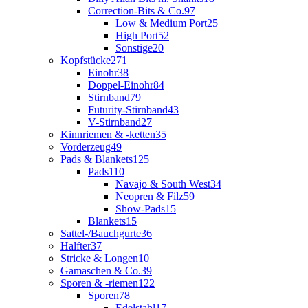
Correction-Bits & Co.
97
Low & Medium Port
25
High Port
52
Sonstige
20
Kopfstücke
271
Einohr
38
Doppel-Einohr
84
Stirnband
79
Futurity-Stirnband
43
V-Stirnband
27
Kinnriemen & -ketten
35
Vorderzeug
49
Pads & Blankets
125
Pads
110
Navajo & South West
34
Neopren & Filz
59
Show-Pads
15
Blankets
15
Sattel-/Bauchgurte
36
Halfter
37
Stricke & Longen
10
Gamaschen & Co.
39
Sporen & -riemen
122
Sporen
78
Edelstahl
17