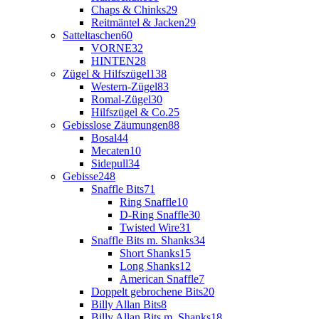
Chaps & Chinks
29
Reitmäntel & Jacken
29
Satteltaschen
60
VORNE
32
HINTEN
28
Zügel & Hilfszügel
138
Western-Zügel
83
Romal-Zügel
30
Hilfszügel & Co.
25
Gebisslose Zäumungen
88
Bosal
44
Mecaten
10
Sidepull
34
Gebisse
248
Snaffle Bits
71
Ring Snaffle
10
D-Ring Snaffle
30
Twisted Wire
31
Snaffle Bits m. Shanks
34
Short Shanks
15
Long Shanks
12
American Snaffle
7
Doppelt gebrochene Bits
20
Billy Allan Bits
8
Billy Allan Bits m. Shanks
18