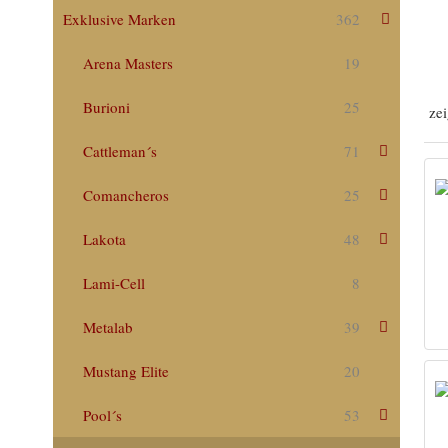
Exklusive Marken
362
Arena Masters
19
Burioni
25
zei
Cattleman´s
71
Comancheros
25
Lakota
48
Lami-Cell
8
Metalab
39
Mustang Elite
20
Pool´s
53