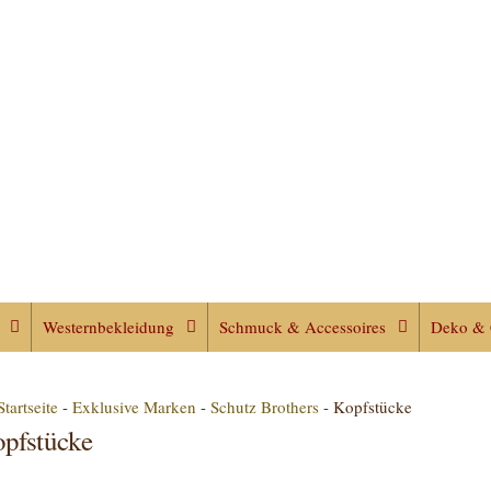
Westernbekleidung
Schmuck & Accessoires
Deko & 
Startseite
-
Exklusive Marken
-
Schutz Brothers
-
Kopfstücke
pfstücke