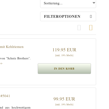
FILTEROPTIONEN
Grid View
Row Vi
 mit Kehlriemen
119.95 EUR
[inkl. 19% MwSt]
von "Schutz Brothers".
>>
m #5041
99.95 EUR
[inkl. 19% MwSt]
and aus hochwertigem