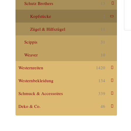
Schutz Brothers
13
Kopfstücke
2
Zügel & Hilfszügel
11
Scippis
31
Weaver
10
Westernreiten
1420
Westernbekleidung
134
Schmuck & Accessoires
339
Deko & Co.
46