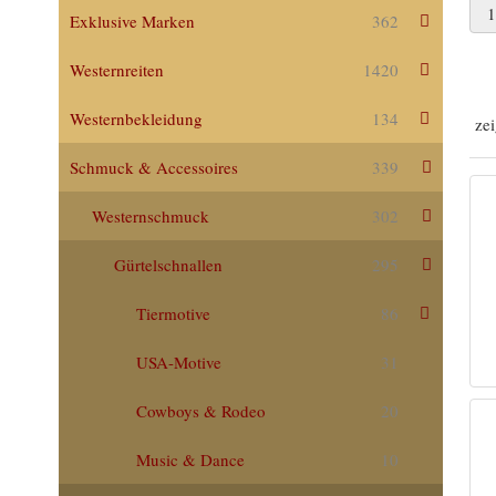
Exklusive Marken
362
Westernreiten
1420
Westernbekleidung
134
ze
Schmuck & Accessoires
339
Westernschmuck
302
Gürtelschnallen
295
Tiermotive
86
USA-Motive
31
Cowboys & Rodeo
20
Music & Dance
10