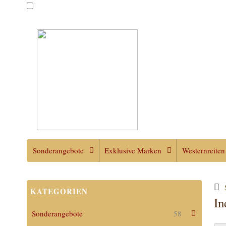
Sonderangebote
Exklusive Marken
Westernreiten
KATEGORIEN
In
Sonderangebote
58