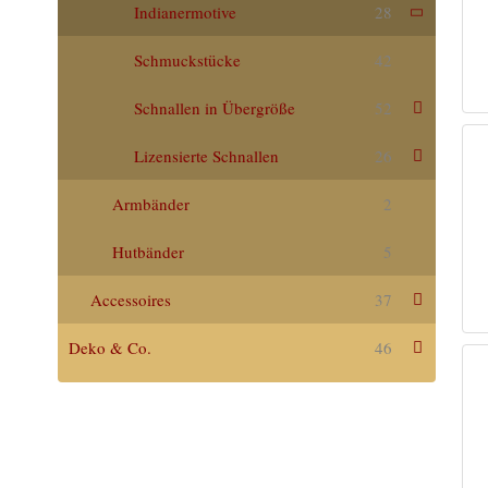
Indianermotive
28
Schmuckstücke
42
Schnallen in Übergröße
52
Lizensierte Schnallen
26
Armbänder
2
Hutbänder
5
Accessoires
37
Deko & Co.
46