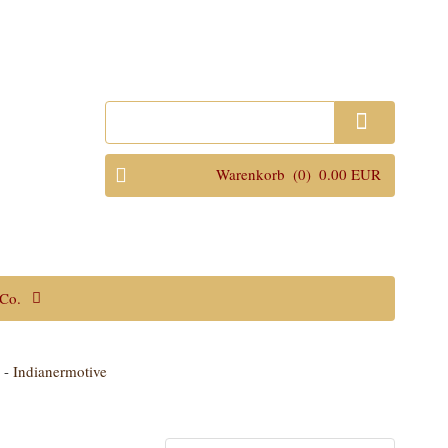
Anmelden
Warenkorb
(0)
0.00 EUR
Co.
n
-
Indianermotive