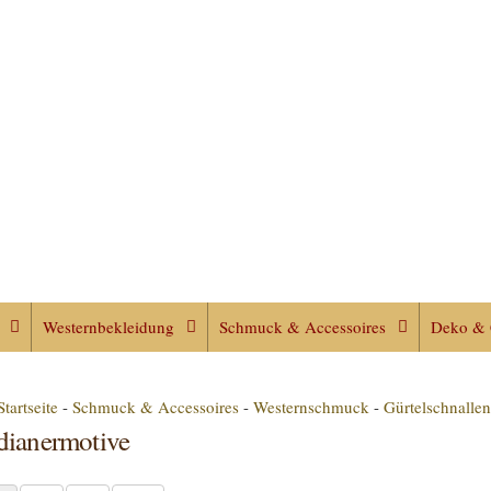
Westernbekleidung
Schmuck & Accessoires
Deko & 
Startseite
-
Schmuck & Accessoires
-
Westernschmuck
-
Gürtelschnalle
dianermotive