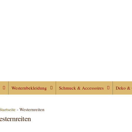
Westernbekleidung
Schmuck & Accessoires
Deko & 
Startseite
-
Westernreiten
sternreiten