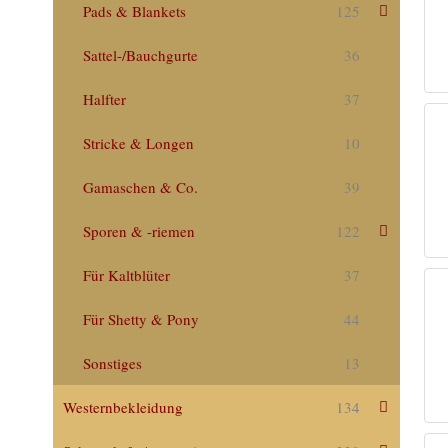
Pads & Blankets
125
Sattel-/Bauchgurte
36
Halfter
37
Stricke & Longen
10
Gamaschen & Co.
39
Sporen & -riemen
122
Für Kaltblüter
37
Für Shetty & Pony
44
Sonstiges
13
Westernbekleidung
134