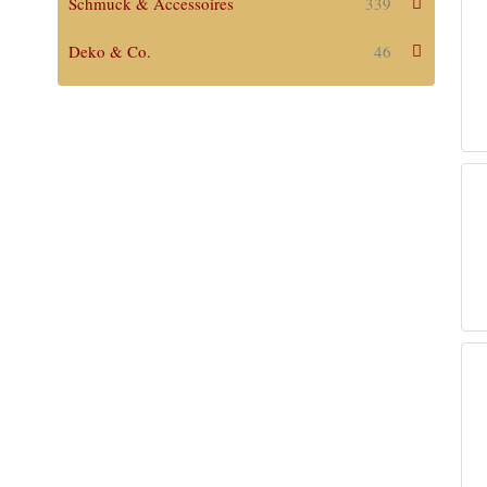
Schmuck & Accessoires
339
Deko & Co.
46