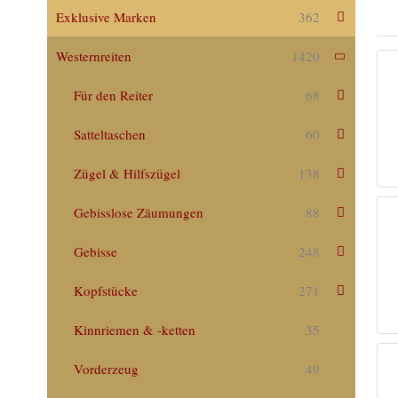
Exklusive Marken
362
Westernreiten
1420
Für den Reiter
68
Satteltaschen
60
Zügel & Hilfszügel
138
Gebisslose Zäumungen
88
Gebisse
248
Kopfstücke
271
Kinnriemen & -ketten
35
Vorderzeug
49