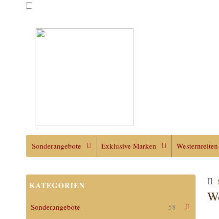
Sonderangebote
Exklusive Marken
Westernreiten
KATEGORIEN
We
Sonderangebote
58