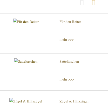
Grid View
Row V
Für den Reiter
mehr >>>
Satteltaschen
mehr >>>
Zügel & Hilfszügel