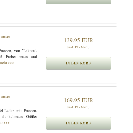
ransen
139.95 EUR
[inkl. 19% MwSt]
ransen, von "Lakota".
uß. Farbe: braun und
mehr >>>
ransen
169.95 EUR
[inkl. 19% MwSt]
l-Leder, mit Fransen.
: dunkelbraun Größe:
hr >>>