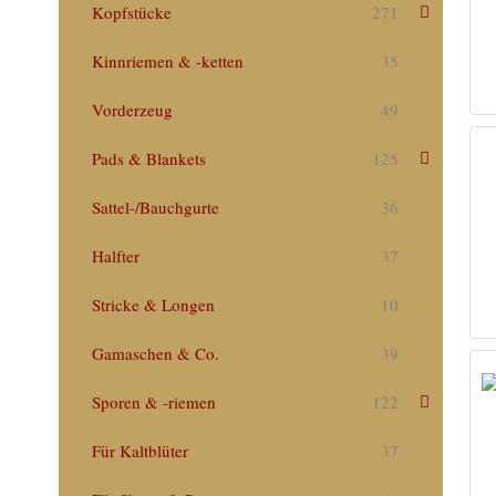
Kopfstücke
271
Kinnriemen & -ketten
35
Vorderzeug
49
Pads & Blankets
125
Sattel-/Bauchgurte
36
Halfter
37
Stricke & Longen
10
Gamaschen & Co.
39
Sporen & -riemen
122
Für Kaltblüter
37