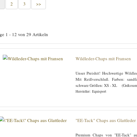
1
2
3
>>
ige 1 - 12 von 29 Artikeln
Wildleder-Chaps mit Fransen
Unser Preishit! Hochwertige Wildle
Mit Reißverschluß. Farben: sandfa
schwarz Größen: XS - XL (Gr&oum 
Equisport
"EE-Tack" Chaps aus Glattleder
Premium Chaps von "EE-Tack" au