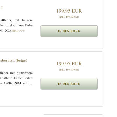
 I
199.95 EUR
[inkl. 19% MwSt]
attleder, mit beigem
der: dunkelbraun Farbe
(M - XL)
mehr >>>
besatz I (beige)
199.95 EUR
[inkl. 19% MwSt]
leder, mit punziertem
Leather". Farbe Leder:
ie Größe: S/M und ...