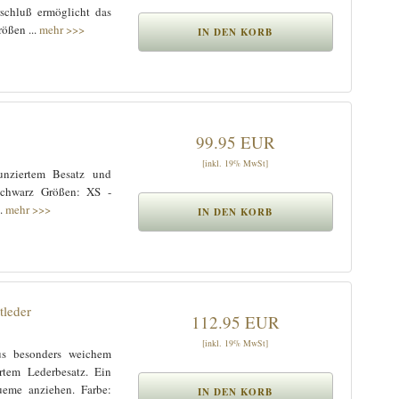
rschluß ermöglicht das
ößen ...
mehr >>>
99.95 EUR
[inkl. 19% MwSt]
unziertem Besatz und
schwarz Größen: XS -
..
mehr >>>
tleder
112.95 EUR
[inkl. 19% MwSt]
s besonders weichem
rtem Lederbesatz. Ein
ueme anziehen. Farbe: