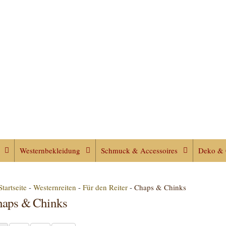
Westernbekleidung
Schmuck & Accessoires
Deko & 
Startseite
-
Westernreiten
-
Für den Reiter
-
Chaps & Chinks
aps & Chinks