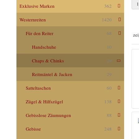
Exklusive Marken
362
Westernreiten
1420
Für den Reiter
68
ze
Handschuhe
10
Chaps & Chinks
29
Reitmäntel & Jacken
29
Satteltaschen
60
Zügel & Hilfszügel
138
Gebisslose Zäumungen
88
Gebisse
248