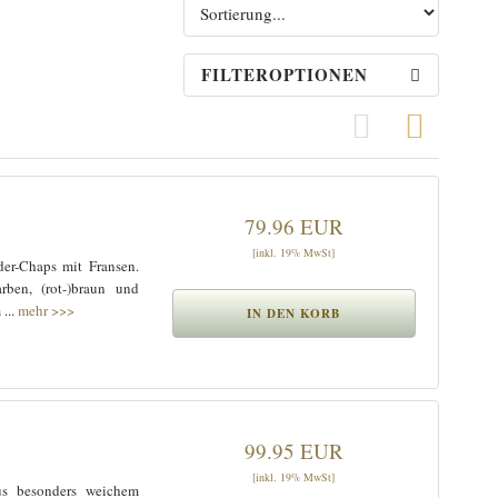
FILTEROPTIONEN
Grid View
Row Vi
79.96 EUR
[inkl. 19% MwSt]
der-Chaps mit Fransen.
rben, (rot-)braun und
...
mehr >>>
99.95 EUR
[inkl. 19% MwSt]
s besonders weichem