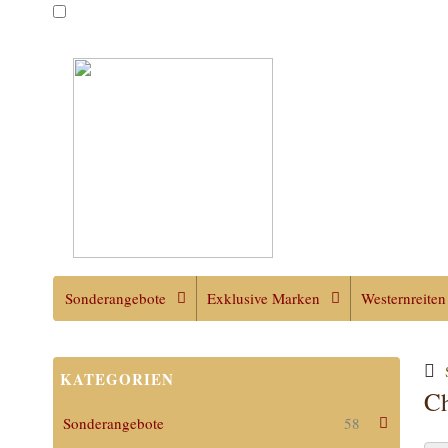
Sonderangebote
Exklusive Marken
Westernreiten
KATEGORIEN
Ch
Sonderangebote
58