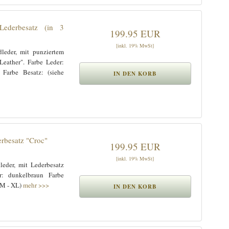
Lederbesatz (in 3
199.95 EUR
[inkl. 19% MwSt]
leder, mit punziertem
Leather". Farbe Leder:
 Farbe Besatz: (siehe
rbesatz "Croc"
199.95 EUR
[inkl. 19% MwSt]
leder, mit Lederbesatz
r: dunkelbraun Farbe
(M - XL)
mehr >>>