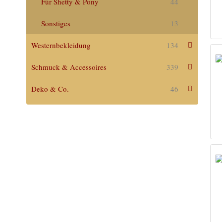
Für Shetty & Pony
44
Sonstiges
13
Westernbekleidung
134
Schmuck & Accessoires
339
Deko & Co.
46