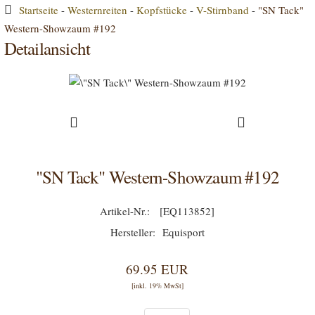
Startseite
-
Westernreiten
-
Kopfstücke
-
V-Stirnband
-
"SN Tack"
Western-Showzaum #192
Detailansicht
"SN Tack" Western-Showzaum #192
[EQ113852]
Equisport
69.95 EUR
[inkl. 19% MwSt]