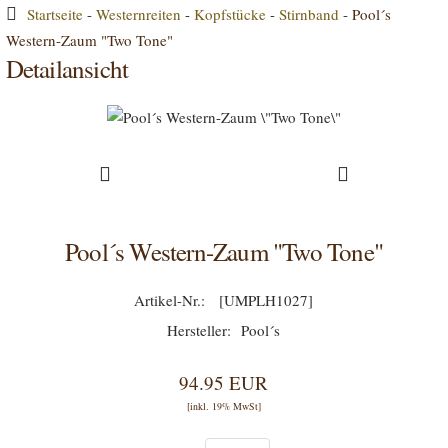
Startseite
-
Westernreiten
-
Kopfstücke
-
Stirnband
-
Pool´s
Western-Zaum "Two Tone"
Detailansicht
Pool´s Western-Zaum "Two Tone"
[UMPLH1027]
Pool´s
94.95 EUR
[inkl. 19% MwSt]