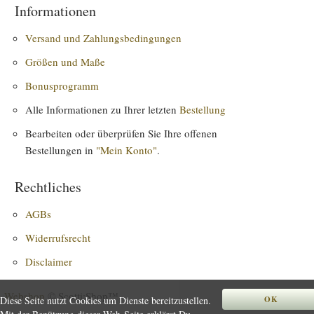
Informationen
Versand und Zahlungsbedingungen
Größen und Maße
Bonusprogramm
Alle Informationen zu Ihrer letzten
Bestellung
Bearbeiten oder überprüfen Sie Ihre offenen
Bestellungen in
"Mein Konto"
.
Rechtliches
AGBs
Widerrufsrecht
Disclaimer
Webshop
© Scotti:Shop™
Diese Seite nutzt Cookies um Dienste bereitzustellen.
OK