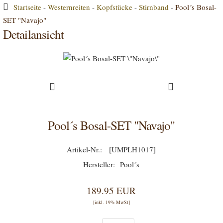
Startseite
-
Westernreiten
-
Kopfstücke
-
Stirnband
-
Pool´s Bosal-
SET "Navajo"
Detailansicht
Pool´s Bosal-SET "Navajo"
[UMPLH1017]
Pool´s
189.95 EUR
[inkl. 19% MwSt]