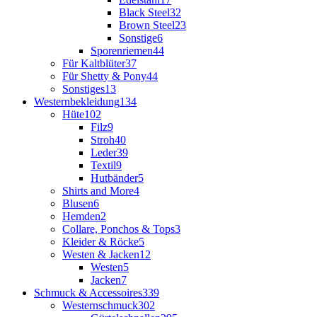
Black Steel
32
Brown Steel
23
Sonstige
6
Sporenriemen
44
Für Kaltblüter
37
Für Shetty & Pony
44
Sonstiges
13
Westernbekleidung
134
Hüte
102
Filz
9
Stroh
40
Leder
39
Textil
9
Hutbänder
5
Shirts and More
4
Blusen
6
Hemden
2
Collare, Ponchos & Tops
3
Kleider & Röcke
5
Westen & Jacken
12
Westen
5
Jacken
7
Schmuck & Accessoires
339
Westernschmuck
302