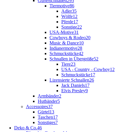
Gürtelschnallen
295
Tiermotive
86
Adler
35
Wölfe
12
Pferde
17
Sonstige
22
USA-Motive
31
Cowboys & Rodeo
20
Music & Dance
10
Indianermotive
28
Schmuckstücke
42
Schnallen in Übergröße
52
Tiere
23
USA - Country - Cowboy
12
Schmuckstücke
17
Lizensierte Schnallen
26
Jack Daniels
17
Elvis Presley
9
Armbänder
2
Hutbänder
5
Accessoires
37
Gürtel
13
Taschen
17
Sonstiges
7
Deko & Co.
46