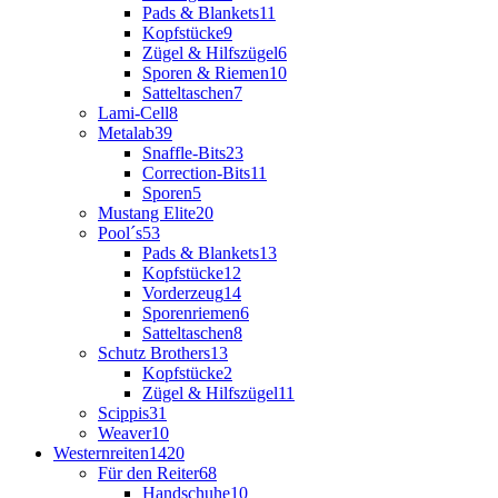
Pads & Blankets
11
Kopfstücke
9
Zügel & Hilfszügel
6
Sporen & Riemen
10
Satteltaschen
7
Lami-Cell
8
Metalab
39
Snaffle-Bits
23
Correction-Bits
11
Sporen
5
Mustang Elite
20
Pool´s
53
Pads & Blankets
13
Kopfstücke
12
Vorderzeug
14
Sporenriemen
6
Satteltaschen
8
Schutz Brothers
13
Kopfstücke
2
Zügel & Hilfszügel
11
Scippis
31
Weaver
10
Westernreiten
1420
Für den Reiter
68
Handschuhe
10