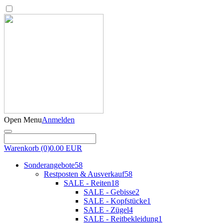
Open Menu
Anmelden
Warenkorb
(0)
0.00 EUR
Sonderangebote
58
Restposten & Ausverkauf
58
SALE - Reiten
18
SALE - Gebisse
2
SALE - Kopfstücke
1
SALE - Zügel
4
SALE - Reitbekleidung
1