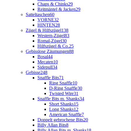
Chaps & Chinks
29
Reitmäntel & Jacken
29
Satteltaschen
60
VORNE
32
HINTEN
28
Zügel & Hilfszügel
138
Western-Zügel
83
Romal-Zügel
30
Hilfszügel & Co.
25
Gebisslose Zäumungen
88
Bosal
44
Mecaten
10
Sidepull
34
Gebisse
248
Snaffle Bits
71
Ring Snaffle
10
D-Ring Snaffle
30
Twisted Wire
31
Snaffle Bits m. Shanks
34
Short Shanks
15
Long Shanks
12
American Snaffle
7
Doppelt gebrochene Bits
20
Billy Allan Bits
8
Billy Allan Bits m. Shanks
18