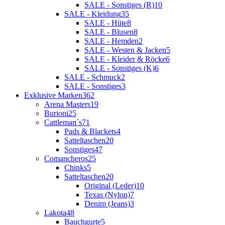
SALE - Sonstiges (R)
10
SALE - Kleidung
35
SALE - Hüte
8
SALE - Blusen
8
SALE - Hemden
2
SALE - Westen & Jacken
5
SALE - Kleider & Röcke
6
SALE - Sonstiges (K)
6
SALE - Schmuck
2
SALE - Sonstiges
3
Exklusive Marken
362
Arena Masters
19
Burioni
25
Cattleman´s
71
Pads & Blackets
4
Satteltaschen
20
Sonstiges
47
Comancheros
25
Chinks
5
Satteltaschen
20
Original (Leder)
10
Texas (Nylon)
7
Denim (Jeans)
3
Lakota
48
Bauchgurte
5