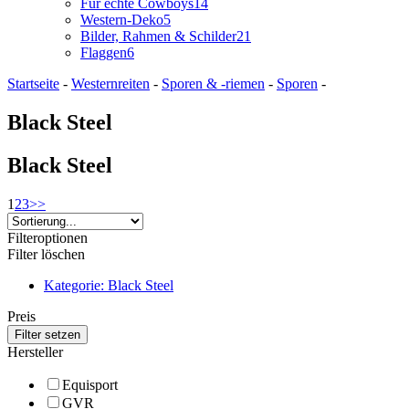
Für echte Cowboys
14
Western-Deko
5
Bilder, Rahmen & Schilder
21
Flaggen
6
Startseite
-
Westernreiten
-
Sporen & -riemen
-
Sporen
-
Black Steel
Black Steel
1
2
3
>>
Filteroptionen
Filter löschen
Kategorie: Black Steel
Preis
Hersteller
Equisport
GVR