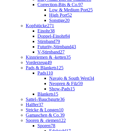
Correction-Bits & Co.
97
Low & Medium Port
25
High Port
52
Sonstige
20
Kopfstücke
271
Einohr
38
Doppel-Einohr
84
Stirnband
79
Futurity-Stirnband
43
V-Stirnband
27
Kinnriemen & -ketten
35
Vorderzeug
49
Pads & Blankets
125
Pads
110
Navajo & South West
34
Neopren & Filz
59
Show-Pads
15
Blankets
15
Sattel-/Bauchgurte
36
Halfter
37
Stricke & Longen
10
Gamaschen & Co.
39
Sporen & -riemen
122
Sporen
78
Edelstahl
17