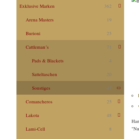
Exklusive Marken
362
Arena Masters
19
Burioni
25
Cattleman´s
71
Pads & Blackets
4
Satteltaschen
20
Sonstiges
47
Comancheros
25
Lakota
48
Han
"Nu
Lami-Cell
8