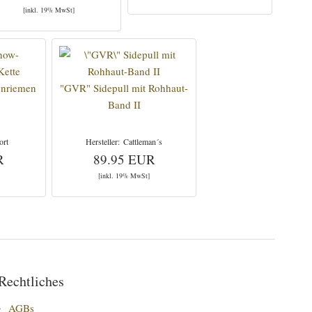
[inkl. 19% MwSt]
nnriemen
"GVR" Sidepull mit Rohhaut-
Band II
ort
Cattleman´s
R
89.95 EUR
[inkl. 19% MwSt]
Rechtliches
AGBs