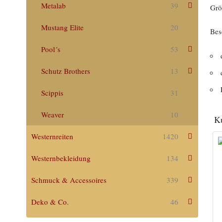
Metalab
39
Grö
Mustang Elite
20
Bes
Pool´s
53
Schutz Brothers
13
Scippis
31
Weaver
10
Ku
Westernreiten
1420
Westernbekleidung
134
Schmuck & Accessoires
339
Deko & Co.
46