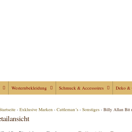
Westernbekleidung
Schmuck & Accessoires
Deko & 
Startseite
-
Exklusive Marken
-
Cattleman´s
-
Sonstiges
-
Billy Allan Bit
tailansicht