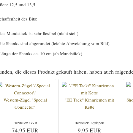
ßen: 12,5 und 13,5
chaffenheit des Bits:
das Mundstück ist sehr flexibel (nicht steif)
die Shanks sind abgerundet (leichte Abweichung vom Bild)
Länge der Shanks ca. 10 cm (ab Mundstück)
nden, die dieses Produkt gekauft haben, haben auch folgende
Western-Zügel "Special
"EE Tack" Kinnriemen mit
Sh
Connector"
Kette
GVR
Equisport
74.95 EUR
9.95 EUR