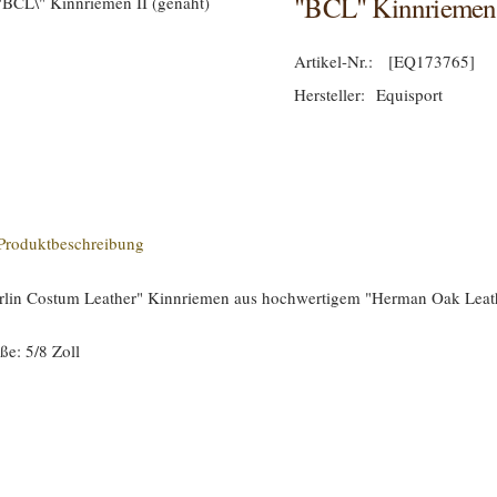
"BCL" Kinnriemen I
[EQ173765]
Equisport
Produktbeschreibung
rlin Costum Leather" Kinnriemen aus hochwertigem "Herman Oak Leath
ße: 5/8 Zoll