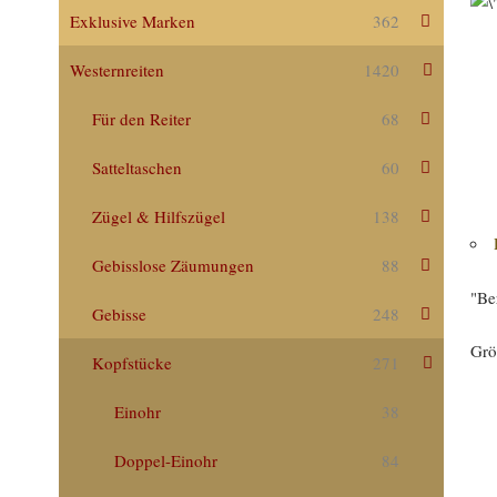
Exklusive Marken
362
Westernreiten
1420
Für den Reiter
68
Satteltaschen
60
Zügel & Hilfszügel
138
Gebisslose Zäumungen
88
"Be
Gebisse
248
Grö
Kopfstücke
271
Einohr
38
Doppel-Einohr
84