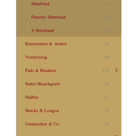
Stirnband
79
Futurity-Stirnband
43
V-Stirnband
27
Kinnriemen & -ketten
35
Vorderzeug
49
Pads & Blankets
125
Sattel-/Bauchgurte
36
Halfter
37
Stricke & Longen
10
Gamaschen & Co.
39