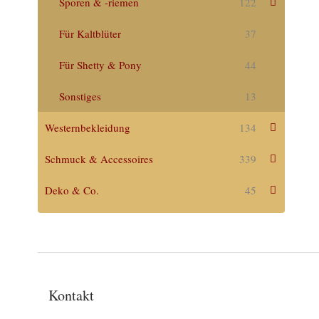
Sporen & -riemen
122
Für Kaltblüter
37
Für Shetty & Pony
44
Sonstiges
13
Westernbekleidung
134
Schmuck & Accessoires
339
Deko & Co.
45
Kontakt