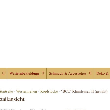
Westernbekleidung
Schmuck & Accessoires
Deko & 
Startseite
-
Westernreiten
-
Kopfstücke
-
"BCL" Kinnriemen II (genäht)
tailansicht