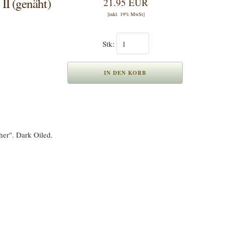
I (genäht)
21.95 EUR
[inkl. 19% MwSt]
Stk:
er". Dark Oiled.